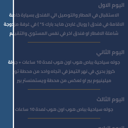
اليوم الاول
الاستقبال في المطار والتوصيل الي الفندق بسيارة خاصة
الاقامة في فندق ( رويال غاردن هايد بارك 5* ) في غرفة مزدوجة
شاملة الافطار او فندق اخر في نفس المستوي والتقييم
اليوم الثاني
جوله سياحية بباص هوب اون هوب لمدة 10 ساعات + جولة
كروز بحري في نهر التيمز في اتجاه واحد من محطة تور
ميلينيوم بير او لعكس من محطة ويستمنستر بير
اليوم الثالث
جوله سياحية بباص هوب اون هوب لمدة 10 ساعات