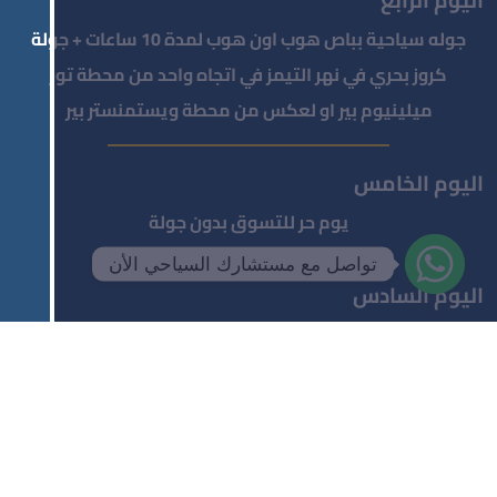
اليوم الرابع
جوله سياحية بباص هوب اون هوب لمدة 10 ساعات + جولة
كروز بحري في نهر التيمز في اتجاه واحد من محطة تور
ميلينيوم بير او لعكس من محطة ويستمنستر بير
اليوم الخامس
يوم حر للتسوق بدون جولة
تواصل مع مستشارك السياحي الأن
اليوم السادس
التوصيل من الفندق الي المطار بسيارة خاصة للعودة الي ارض
الوطن