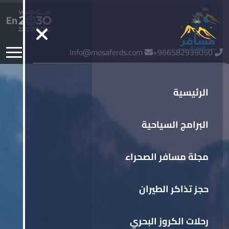
En
Info@mosaferds.com
966582939050+
الرئيسية
البرامج السياحية
مجلة مسافر الصحراء
حجز تذاكر الطيران
رحلات الكروز البحري