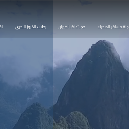
لة مسافر الصحراء
حجز تذاكر الطيران
رحلات الكروز البحري
اف