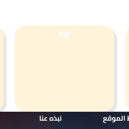
vip
 الموقع
نبذه عنا