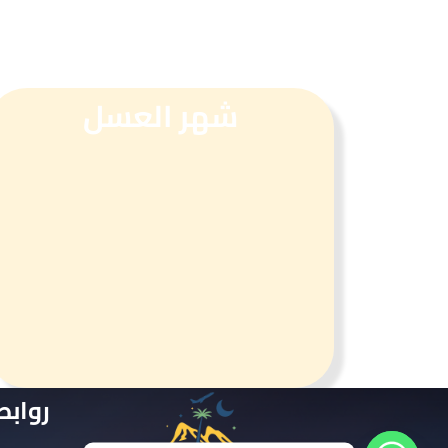
شهر العسل
روابط